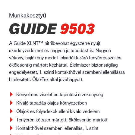
Munkakesztyű
GUIDE
9503
A Guide XLNT™ nitrilbevonat egyszerre nyújt
akadályvédelmet és nagyon jó tapadást is. Nagyon
vékony, hajlékony modell folyadékkizáró tenyérrésszel és
ökölcsontig mártott kézháttal. Élelmiszer biztonságilag
engedélyezett, 1. szinti kontakthővel szembeni ellenállásra
hitelesített. Öko-Tex által jóváhagyott.
Kényelmes viselet és tapintási érzékenység
Kiváló tapadás olajos környezetben
Olajok és folyadékok elleni kiváló védelem
Tenyerén kétszer mártott, ökölcsontig mártott
Kontakthővel szembeni ellenállás, 1. szint