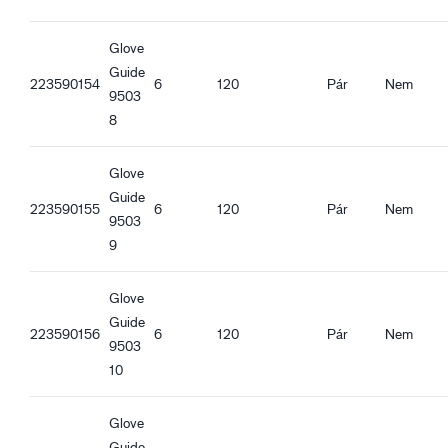
élelmiszerhez használható)
Glove
Ergonómiai jellemzők
Guide
Szorosan illeszkedő kialakítás
223590154
6
120
Pár
Nem
9503
Lélegző
8
Vízálló tenyérrész
Olajzáró tenyérrész
Glove
Kötött mandzsetta
Guide
Érintőképernyő funkció
223590155
6
120
Pár
Nem
9503
Jó fogás száraz körülmények között
9
Jó fogás nedves körülmények között
Jó fogás olajos körülmények között
Jó fogás szennyezett körülmények között
Glove
Guide
223590156
6
120
Pár
Nem
9503
10
Glove
Guide