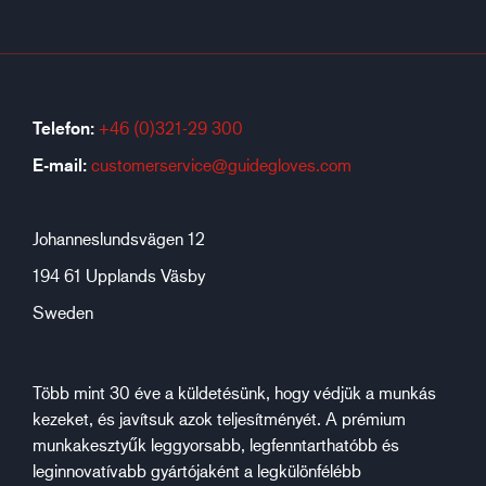
Telefon:
+46 (0)321-29 300
E-mail:
customerservice@guidegloves.com
Johanneslundsvägen 12
194 61 Upplands Väsby
Sweden
Több mint 30 éve a küldetésünk, hogy védjük a munkás
kezeket, és javítsuk azok teljesítményét. A prémium
munkakesztyűk leggyorsabb, legfenntarthatóbb és
leginnovatívabb gyártójaként a legkülönfélébb