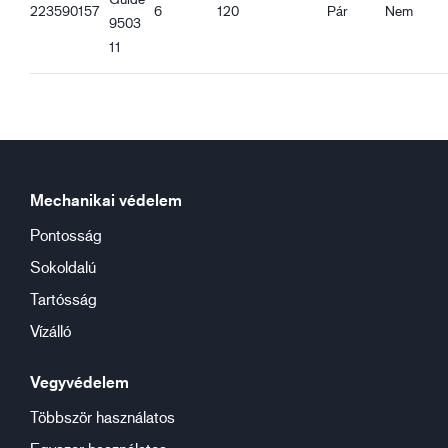
223590157
6
120
Pár
Nem
9503
11
Mechanikai védelem
Pontosság
Sokoldalú
Tartósság
Vízálló
Vegyvédelem
Többször használatos