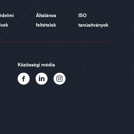
édelmi
Általános
ISO
lvek
feltételek
tanúsítványok
Közösségi média