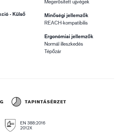
Megerősített ujjvégek
ció - Külső
Minőségi jellemzők
REACH-kompatibilis
Ergonómiai jellemzők
Normál illeszkedés
Tépőzár
ÁG
TAPINTÁSÉRZET
EN 388:2016
2012X