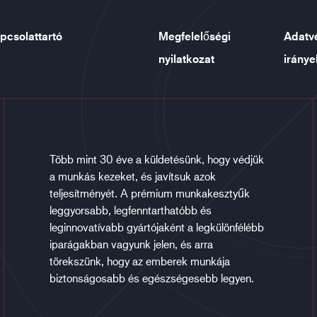
pcsolattartó
Megfelelőségi
Adatv
nyilatkozat
iránye
Több mint 30 éve a küldetésünk, hogy védjük
a munkás kezeket, és javítsuk azok
teljesítményét. A prémium munkakesztyűk
leggyorsabb, legfenntarthatóbb és
leginnovatívabb gyártójaként a legkülönfélébb
iparágakban vagyunk jelen, és arra
törekszünk, hogy az emberek munkája
biztonságosabb és egészségesebb legyen.