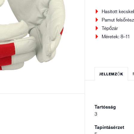
Építőipar
Lo
Hasított kecske
Pamut felsőrés
Tépőzár
Méretek: 8–11
JELLEMZŐK
Tartósság
3
Tapintásérzet