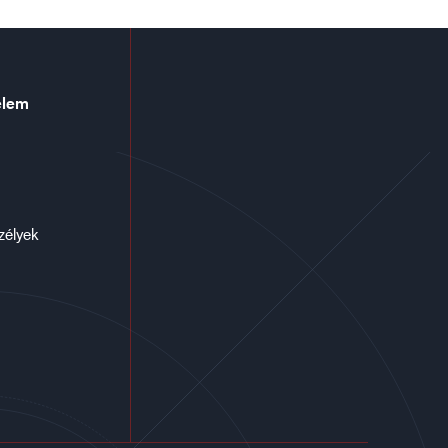
elem
zélyek