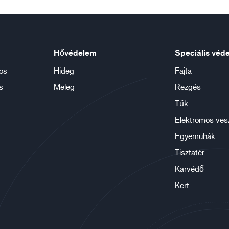
Hővédelem
Speciális véd
os
Hideg
Fajta
s
Meleg
Rezgés
Tűk
Elektromos ves
Egyenruhák
Tisztatér
Karvédő
Kert