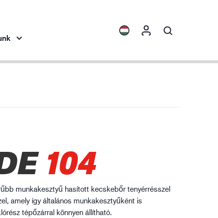
unk
ights
Termékgyűjtemények
ENVI™
HXFIBR™
pipar
DE
104
O.T.™
SPARX™
VIBRO™
rűbb munkakesztyű hasított kecskebőr tenyérrésszel
XLNT™
el, amely így általános munkakesztyűként is
órész tépőzárral könnyen állítható.