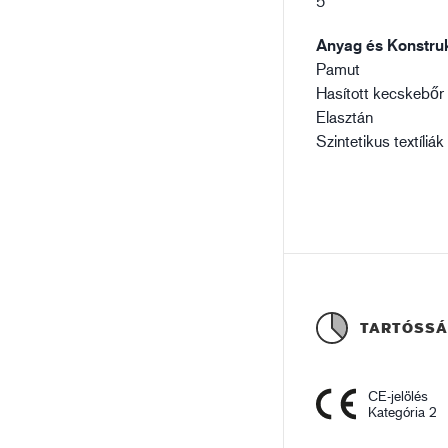
5
Anyag és Konstruk
Pamut
Hasított kecskebőr
Elasztán
Szintetikus textíliák
TARTÓSS
CE-jelölés
Kategória 2