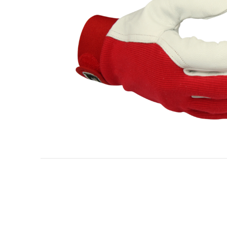
Olaj- és gázipar