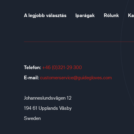
A legjobb választás
Iparágak
Rólunk
Ka
Telefon:
+46 (0)321-29 300
E-mail:
customerservice@guidegloves.com
Johanneslundsvägen 12
194 61 Upplands Väsby
Sweden