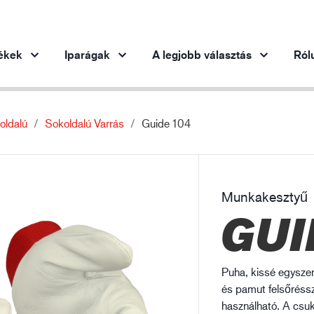
ékek
Iparágak
A legjobb választás
Ról
oldalú
Sokoldalú Varrás
Guide 104
Termékek iparáganként
Innováció
Ins
Autóipar
Innovatív termékeink
Acélipar
Munkakesztyű
Acélipar
Gé
GUI
Gépipar
Olaj- és gázipar
Építőipar
Puha, kissé egysze
Logisztika
és pamut felsőréssz
használható. A csukl