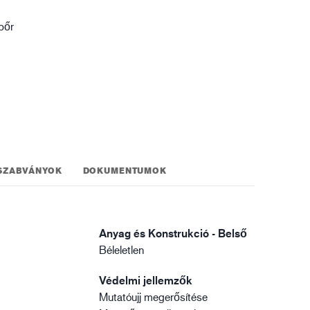
gisztika
bőr
z
SZABVÁNYOK
DOKUMENTUMOK
Anyag és Konstrukció - Belső
Béleletlen
Védelmi jellemzők
Mutatóujj megerősítése