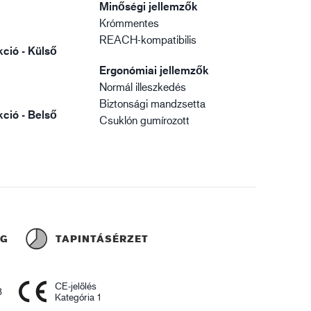
Minőségi jellemzők
Krómmentes
REACH-kompatibilis
ció - Külső
Ergonómiai jellemzők
Normál illeszkedés
Biztonsági mandzsetta
ció - Belső
Csuklón gumírozott
ÁG
TAPINTÁSÉRZET
CE-jelölés
3
Kategória 1