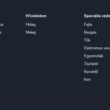
Hővédelem
Speciális véd
os
Hideg
Fajta
s
Meleg
Rezgés
Tűk
Elektromos ves
Egyenruhák
Tisztatér
Karvédő
Kert