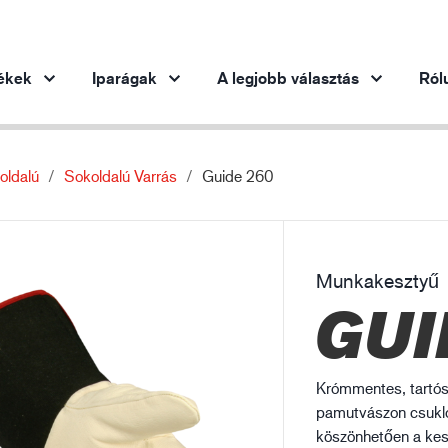
ékek
Iparágak
A legjobb választás
Ról
oldalú
Sokoldalú Varrás
Guide 260
Termékek iparáganként
Innováció
Ins
Autóipar
Innovatív termékeink
Acélipar
Munkakesztyű
Acélipar
Gé
GUI
Gépipar
Olaj- és gázipar
Építőipar
Krómmentes, tartós
Logisztika
pamutvászon csuklór
köszönhetően a kesz