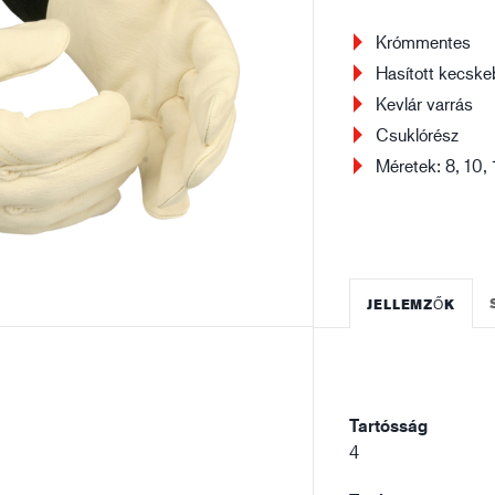
Építőipar
Lo
Krómmentes
Hasított kecske
Kevlár varrás
Csuklórész
Méretek: 8, 10, 
JELLEMZŐK
Tartósság
4