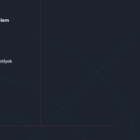
elem
zélyek