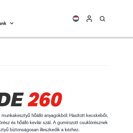
unk
ights
Termékgyűjtemények
ENVI™
HXFIBR™
pipar
DE
260
O.T.™
SPARX™
VIBRO™
 munkakesztyű hőálló anyagokból: Hasított kecskebőr,
XLNT™
ész és hőálló kevlár szál. A gumírozott csuklórésznek
tyű biztonságosan illeszkedik a kézhez.