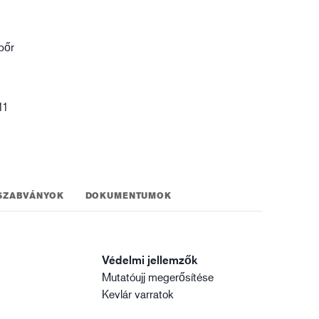
gisztika
bőr
11
SZABVÁNYOK
DOKUMENTUMOK
Védelmi jellemzők
Mutatóujj megerősítése
Kevlár varratok