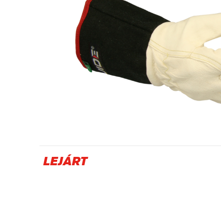
Olaj- és gázipar
LEJÁRT