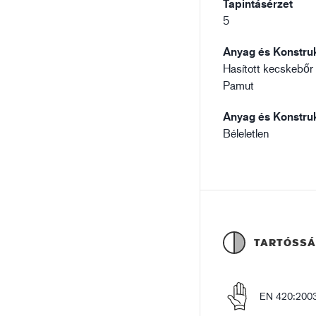
Tapintásérzet
5
Anyag és Konstruk
Hasított kecskebőr
Pamut
Anyag és Konstruk
Béleletlen
TARTÓSS
EN 420:200