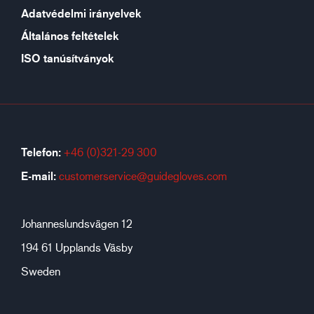
Adatvédelmi irányelvek
Általános feltételek
ISO tanúsítványok
Telefon:
+46 (0)321-29 300
E-mail:
customerservice@guidegloves.com
Johanneslundsvägen 12
194 61 Upplands Väsby
Sweden