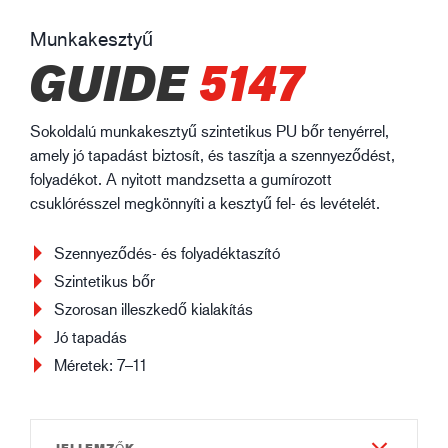
Munkakesztyű
GUIDE
5147
Sokoldalú munkakesztyű szintetikus PU bőr tenyérrel,
amely jó tapadást biztosít, és taszítja a szennyeződést,
folyadékot. A nyitott mandzsetta a gumírozott
csuklórésszel megkönnyíti a kesztyű fel- és levételét.
Szennyeződés- és folyadéktaszító
Szintetikus bőr
Szorosan illeszkedő kialakítás
Jó tapadás
Méretek: 7–11
JELLEMZŐK