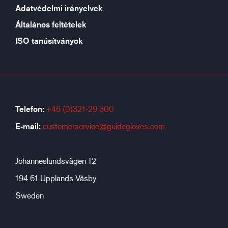
Adatvédelmi irányelvek
Általános feltételek
ISO tanúsítványok
Telefon:
+46 (0)321-29 300
E-mail:
customerservice@guidegloves.com
Johanneslundsvägen 12
194 61 Upplands Väsby
Sweden