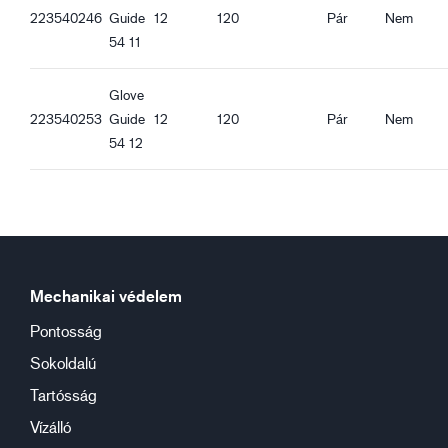
223540246
Guide
12
120
Pár
Nem
54 11
Glove
223540253
Guide
12
120
Pár
Nem
54 12
Mechanikai védelem
Pontosság
Sokoldalú
Tartósság
Vízálló