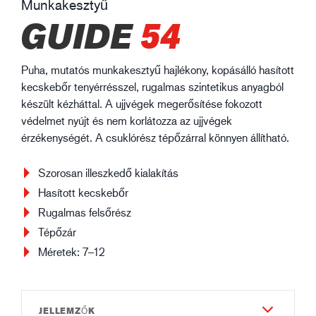
Munkakesztyű
GUIDE
54
Puha, mutatós munkakesztyű hajlékony, kopásálló hasított
kecskebőr tenyérrésszel, rugalmas szintetikus anyagból
készült kézháttal. A ujjvégek megerősítése fokozott
védelmet nyújt és nem korlátozza az ujjvégek
érzékenységét. A csuklórész tépőzárral könnyen állítható.
Szorosan illeszkedő kialakítás
Hasított kecskebőr
Rugalmas felsőrész
Tépőzár
Méretek: 7–12
JELLEMZŐK