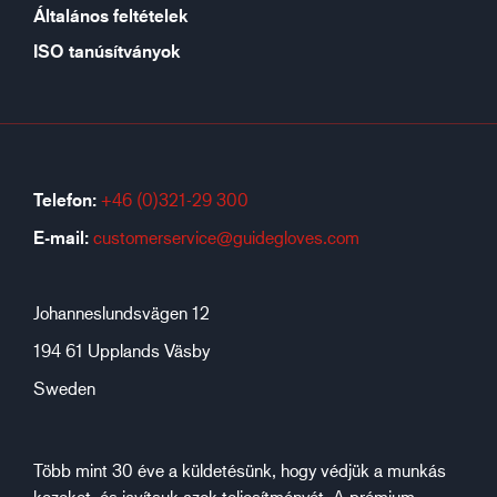
Általános feltételek
ISO tanúsítványok
Telefon:
+46 (0)321-29 300
E-mail:
customerservice@guidegloves.com
Johanneslundsvägen 12
194 61 Upplands Väsby
Sweden
Több mint 30 éve a küldetésünk, hogy védjük a munkás
kezeket, és javítsuk azok teljesítményét. A prémium