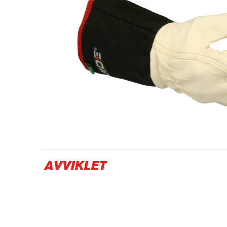
Olje- og gassindustri
AVVIKLET