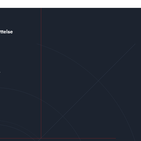
ttelse
r