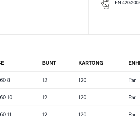
EN 420:200
SE
BUNT
KARTONG
ENH
260 8
12
120
Par
260 10
12
120
Par
260 11
12
120
Par