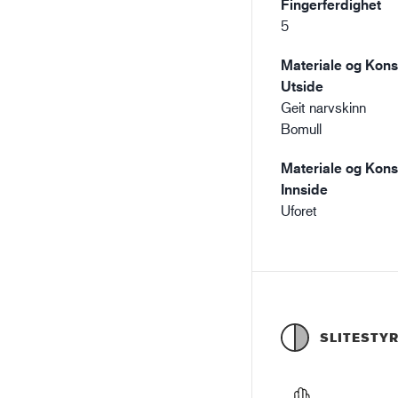
Fingerferdighet
5
Materiale og Kons
Utside
Geit narvskinn
Bomull
Materiale og Kons
Innside
Uforet
SLITESTY