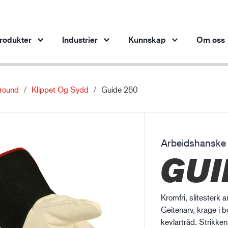
rodukter
Industrier
Kunnskap
Om oss
lround
Klippet Og Sydd
Guide 260
Produkter per bransje
Innsikter
ive produkter
Bilindustrien
Beskyttelse mot kjemikalier
Stål- og gruveindustri
Arbeidshanske
Stål- og gruveindustri
Ve
GUI
Verksted- og produksjonsindustri
Olje- og gassindustri
Bygg og anlegg
Kromfri, slitesterk
Logistikk
Geitenarv, krage i
kevlartråd. Strikken