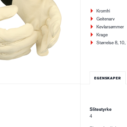
Bygg og anlegg
Lo
Kromfri
Geitenarv
Kevlarsømmer
Krage
Størrelse 8, 10,
EGENSKAPER
Slitestyrke
4