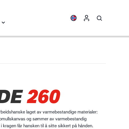
Produktfamilier
Industrikunnskap
ENVI™
Byggindustri
HXFIBR™
rksted- og produksjonsindustri
DE
260
O.T.™
SPARX™
VIBRO™
 arbeidshanske laget av varmebestandige materialer:
XLNT™
 bomullskanvas og sømmer av varmebestandig
 i kragen får hansken til å sitte sikkert på hånden.