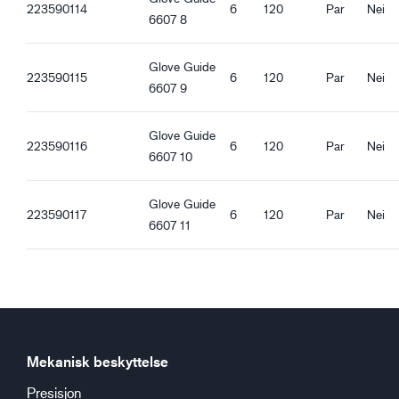
223590114
6
120
Par
Nei
Matkontakt godkjent – alle slags mat
6607 8
Antistatisk
ESD
Glove Guide
223590115
6
120
Par
Nei
6607 9
Ergonomiske egenskaper
Tett passform
Glove Guide
Oljesikker håndflate
223590116
6
120
Par
Nei
6607 10
Strikket mansjett
Berøringsfunksjon
Godt tørt grep
Glove Guide
223590117
6
120
Par
Nei
Godt vått grep
6607 11
Godt fet grep
Mekanisk beskyttelse
Presisjon