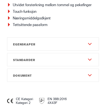
Utvidet forsterkning mellom tommel og pekefinger
Touch-funksjon
Næringsmiddelgodkjent
Tettsittende passform
EGENSKAPER
STANDARDER
Gauge
Gauge13
EN 388:2016
DOKUMENT
Materiale og Konstruksjon - Utside
4X43F
Nitril
Bruksanvisning
IEC 61340-5-1
Håndflatedyppet
Instruction of use GUIDE 6607.pdf
R:2.1x10⁸-8.6x10⁸Ω
¾ dyppet
CE Kategori
EN 388:2016
Sandaktig overflate
Kategori 2
4X43F
Samsvarserklæring
EN 16350
Dobbelt belegg