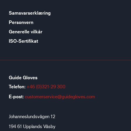
Samsvarserklæring
Personvern
Generelle vilkår
ISO-Sertifikat
Guide Gloves
Telefon:
+46 (0)321-29 300
E-post:
customerservice@guidegloves.com
Johanneslundsvägen 12
194 61 Upplands Väsby