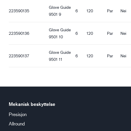
Godt vått grep
Glove Guide
223590135
6
120
Par
Nei
9501 9
Glove Guide
223590136
6
120
Par
Nei
9501 10
Glove Guide
223590137
6
120
Par
Nei
9501 11
Mekanisk beskyttelse
Presisjon
Allround