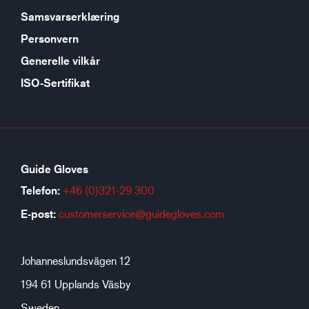
Samsvarserklæring
Personvern
Generelle vilkår
ISO-Sertifikat
Guide Gloves
Telefon:
+46 (0)321-29 300
E-post:
customerservice@guidegloves.com
Johanneslundsvägen 12
194 61 Upplands Väsby
Sweden