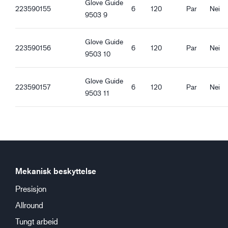
Glove Guide
Tett passform
223590155
6
120
Par
Nei
9503 9
Ventilerende
Vanntett håndflate
Oljesikker håndflate
Glove Guide
223590156
6
120
Par
Nei
Strikket mansjett
9503 10
Berøringsfunksjon
Godt tørt grep
Glove Guide
223590157
6
120
Par
Nei
Godt vått grep
9503 11
Godt fet grep
Godt fettig grep
Mekanisk beskyttelse
Presisjon
Allround
Tungt arbeid