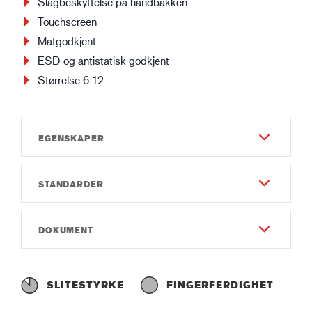
Slagbeskyttelse på håndbakken
Touchscreen
Matgodkjent
ESD og antistatisk godkjent
Størrelse 6-12
EGENSKAPER
STANDARDER
Slitestyrke
7
EN 388:2016
DOKUMENT
Fingerferdighet
4X42DP
8
Bruksanvisning
IEC 61340-5-1
Gauge
Instruction of use GUIDE 6616.pdf
R: 2.7x10⁴Ω
SLITESTYRKE
FINGERFERDIGHET
Gauge18
Samsvarserklæring