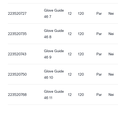
Pekefingerforsterkning
Guide 46_nl-NL_Productsheet.pdf
Forsterkning av fingertuppene
Guide 46_de-DE_Productsheet.pdf
Glove Guide
223520727
12
120
Par
Nei
Guide 46_es-ES_Productsheet.pdf
46 7
Kvalitetsegenskaper
Guide 46_it-IT_Productsheet.pdf
REACH-kompatibel
Guide 46_fr-FR_Productsheet.pdf
Glove Guide
Guide 46_pl-PL_Productsheet.pdf
223520735
12
120
Par
Nei
46 8
Ergonomiske egenskaper
Guide 46_ro-RO_Productsheet.pdf
Vanlig passform
Guide 46_hu-HU_Productsheet.pdf
Åpen mansjett
Glove Guide
Guide 46_et-EE_Productsheet.pdf
223520743
12
120
Par
Nei
Elastisk ved håndleddet
46 9
Glove Guide
223520750
12
120
Par
Nei
46 10
Glove Guide
223520768
12
120
Par
Nei
46 11