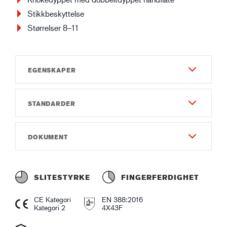
Stikkbeskyttelse
Størrelser 8–11
EGENSKAPER
STANDARDER
Slitestyrke
6
EN 388:2016
DOKUMENT
Fingerferdighet
4X43F
3
Bruksanvisning
Gauge
Instruction of use GUIDE 6330 CPN.pdf
SLITESTYRKE
FINGERFERDIGHET
Gauge13
Samsvarserklæring
CE Kategori
EN 388:2016
Materiale og Konstruksjon - Utside
Declaration of Conformity GUIDE 6330 CPN.pdf
Kategori 2
4X43F
Nitril