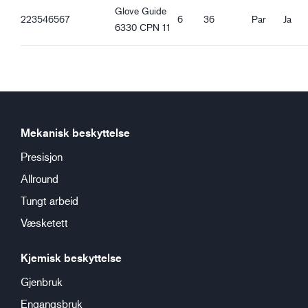
REACH-kompatibel
Glove Guide
223546567
6
36
Par
Ja
6330 CPN 11
Ergonomiske egenskaper
Tett passform
Vanntett håndflate
Oljesikker håndflate
Strikket mansjett
Godt tørt grep
Mekanisk beskyttelse
Godt vått grep
Godt fet grep
Presisjon
Allround
Tungt arbeid
Væsketett
Kjemisk beskyttelse
Gjenbruk
Engangsbruk