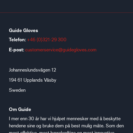
Guide Gloves
Telefon:
+46 (0)321-29 300
E-post:
customerservice@guidegloves.com
Johanneslundsvägen 12
194 61 Upplands Väsby
Sweden
Om Guide
I mer enn 30 år har vi hjulpet mennesker med å beskytte
hendene sine og bruke dem på best mulig måte. Som den
mest effektive, mest bærekraftige og mest innovative