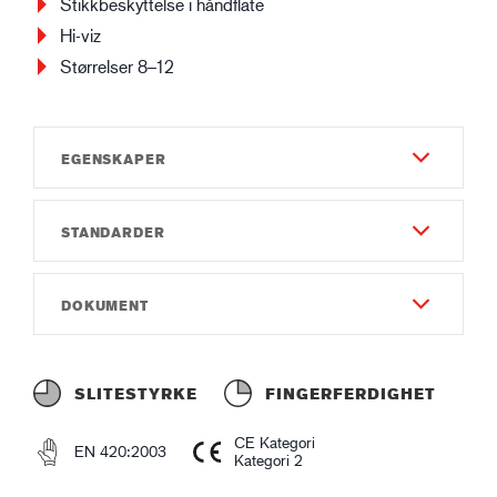
Stikkbeskyttelse i håndflate
Hi-viz
Størrelser 8–12
EGENSKAPER
STANDARDER
Slitestyrke
6
EN 420:2003
DOKUMENT
Fingerferdighet
EN 388:2016
2
Bruksanvisning
3X23F
Materiale og Konstruksjon - Utside
Instruction of use GUIDE 6401 CPN.pdf
SLITESTYRKE
FINGERFERDIGHET
ASTM F2878-10
Elastan
Samsvarserklæring
25G: 14,9N
Nylon
CE Kategori
EN 420:2003
Declaration of Conformity GUIDE 6401 CPN.pdf
Kategori 2
Neopren
Syntetisk tekstil