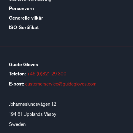
Personvern
Generelle vilkår
ISO-Sertifikat
Guide Gloves
Telefon:
+46 (0)321-29 300
E-post:
customerservice@guidegloves.com
Johanneslundsvägen 12
194 61 Upplands Väsby
Sweden