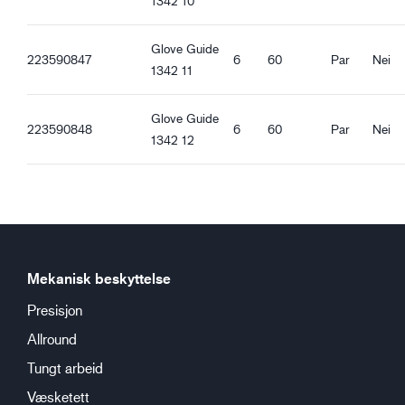
1342 10
Elastisk ved håndleddet
Glove Guide
223590847
6
60
Par
Nei
1342 11
Glove Guide
223590848
6
60
Par
Nei
1342 12
Mekanisk beskyttelse
Presisjon
Allround
Tungt arbeid
Væsketett