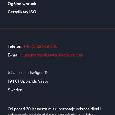
Ogólne warunki
Certyfikaty ISO
Telefon:
+46 (0)321-29 300
E-mail:
customerservice@guidegloves.com
Johanneslundsvägen 12
194 61 Upplands Väsby
Sweden
Od ponad 30 lat naszą misją pozostaje ochrona dłoni i
polepszanie wydajności pracy rzemieślników. Jako