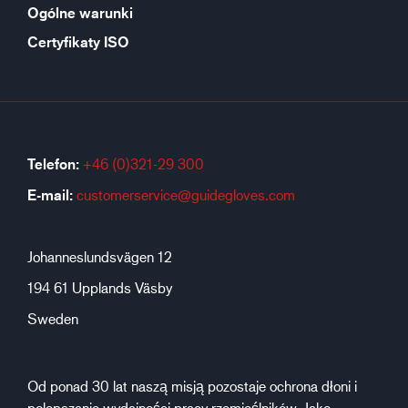
Ogólne warunki
Certyfikaty ISO
Telefon:
+46 (0)321-29 300
E-mail:
customerservice@guidegloves.com
Johanneslundsvägen 12
194 61 Upplands Väsby
Sweden
Od ponad 30 lat naszą misją pozostaje ochrona dłoni i
polepszanie wydajności pracy rzemieślników. Jako