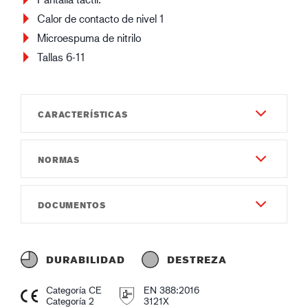
Calor de contacto de nivel 1
Microespuma de nitrilo
Tallas 6-11
CARACTERÍSTICAS
NORMAS
Durabilidad
6
EN 388:2016
DOCUMENTOS
Destreza
3121X
8
Instrucciones de uso
IEC 61340-5-1
Calibre
Instruction of use GUIDE 578.pdf
R:6.6x10⁵ - 9.8x10⁸Ω
DURABILIDAD
DESTREZA
Gauge18
Declaración de conformidad
EN 16350
Categoría CE
EN 388:2016
Material y Construcción - Exterior
Declaration of Conformity GUIDE 578.pdf
Categoría 2
3121X
R: 5,7x10⁵ - 3,2x10⁶Ω