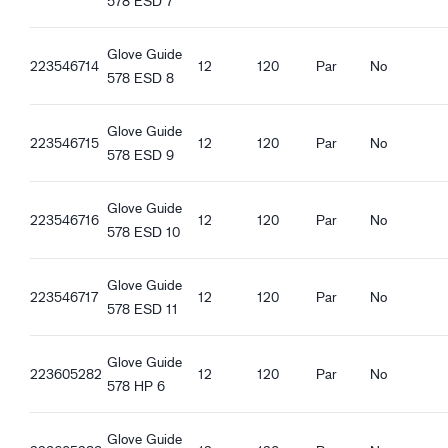
578 ESD 7
Características ergonómicas
Corte ajustado
Glove Guide
223546714
12
120
Par
No
Transpirable
578 ESD 8
Cuello de punto
Función de pantalla táctil
Glove Guide
223546715
12
120
Par
No
Buen agarre en seco
578 ESD 9
Buen agarre húmedo
Buen agarre con aceite
Glove Guide
223546716
12
120
Par
No
578 ESD 10
Glove Guide
223546717
12
120
Par
No
578 ESD 11
Glove Guide
223605282
12
120
Par
No
578 HP 6
Glove Guide