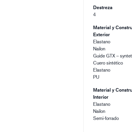
Destreza
4
Material y Constru
Exterior
Elastano
Nailon
Guide GTX – synteti
Cuero sintético
Elastano
PU
Material y Constru
Interior
Elastano
Nailon
Semi-forrado