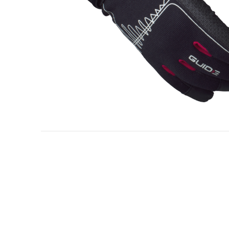
Industria petrolera y gasística