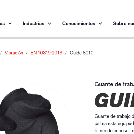
os
Industrias
Conocimientos
Sobre no
Vibración
EN 10819:2013
Guide 8010
Productos por industria
Innovación
Per
Industria automotriz
Nuestros productos innovadores
Industria siderúrgica
Guante de trab
Industria siderúrgica
In
GUI
Industria de la ingeniería
Industria petrolera y gasística
Edificación y construcción
Guante de trabajo d
Logística
palma está equipad
6 mm de espesor, re