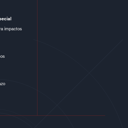
pecial
ra impactos
cos
azo