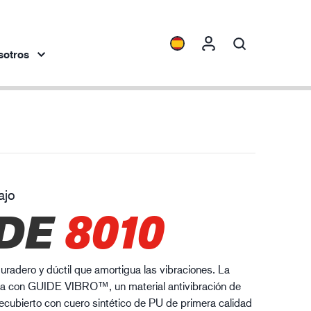
sotros
spectivas
Collecciones
ENVI™
HXFIBR™
ajo
dustria de la ingeniería
DE
8010
O.T.™
SPARX™
VIBRO™
uradero y dúctil que amortigua las vibraciones. La
XLNT™
a con GUIDE VIBRO™, un material antivibración de
cubierto con cuero sintético de PU de primera calidad