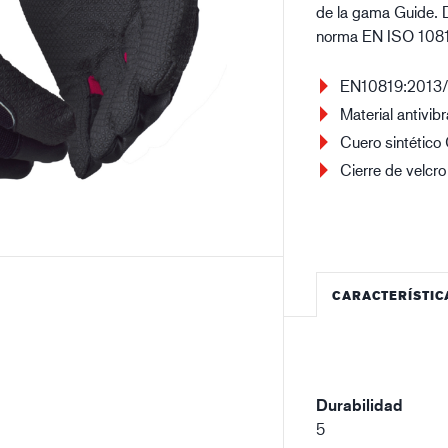
de la gama Guide. 
Edificación y construcción
Lo
norma EN ISO 1081
EN10819:2013/
Material antivi
Cuero sintétic
Cierre de velcro
CARACTERÍSTIC
Durabilidad
5