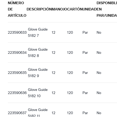
NÚMERO
DISPONIBL
Características ergonómicas
Guide 5182_nl-NL_Productsheet.pdf
DE
DESCRIPCIÓN
MANOJO
CARTÓN
UNIDAD
EN
Corte ajustado
Guide 5182_de-DE_Productsheet.pdf
ARTÍCULO
PAR/UNID
Cuello abierto
Guide 5182_es-ES_Productsheet.pdf
Buen agarre en seco
Guide 5182_it-IT_Productsheet.pdf
Glove Guide
Guide 5182_fr-FR_Productsheet.pdf
223590633
12
120
Par
No
5182 7
Guide 5182_pl-PL_Productsheet.pdf
Guide 5182_ro-RO_Productsheet.pdf
Glove Guide
Guide 5182_hu-HU_Productsheet.pdf
223590634
12
120
Par
No
5182 8
Guide 5182_et-EE_Productsheet.pdf
Glove Guide
223590635
12
120
Par
No
5182 9
Glove Guide
223590636
12
120
Par
No
5182 10
Glove Guide
223590637
12
120
Par
No
5182 11