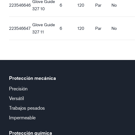
Glove Guide
223546646
6
120
Par
No
327 10
Glove Guide
223546647
6
120
Par
No
327 11
Protección mecánica
Precisión
Versátil
Trabajos pesados
Impermeable
Protección química