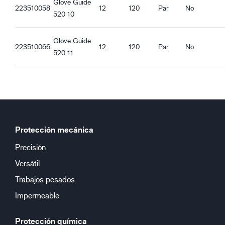
Glove Guide
223510058
12
120
Par
No
520 10
Glove Guide
223510066
12
120
Par
No
520 11
Protección mecánica
Precisión
Versátil
Trabajos pesados
Impermeable
Protección química