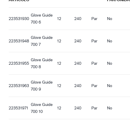
Características ergonómicas
Guide 700_it-IT_Productsheet.pdf
Corte ajustado
Guide 700_fr-FR_Productsheet.pdf
Transpirable
Glove Guide
Guide 700_pl-PL_Productsheet.pdf
223531930
12
240
Par
No
Cuello de punto
700 6
Guide 700_ro-RO_Productsheet.pdf
Buen agarre en seco
Guide 700_hu-HU_Productsheet.pdf
Glove Guide
Guide 700_et-EE_Productsheet.pdf
223531948
12
240
Par
No
700 7
Glove Guide
223531955
12
240
Par
No
700 8
Glove Guide
223531963
12
240
Par
No
700 9
Glove Guide
223531971
12
240
Par
No
700 10