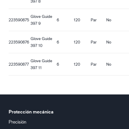
397 8
Buen agarre en seco
Buen agarre húmedo
Buen agarre con aceite
Glove Guide
223590875
6
120
Par
No
397 9
Glove Guide
223590876
6
120
Par
No
397 10
Glove Guide
223590877
6
120
Par
No
397 11
Protección mecánica
Precisión