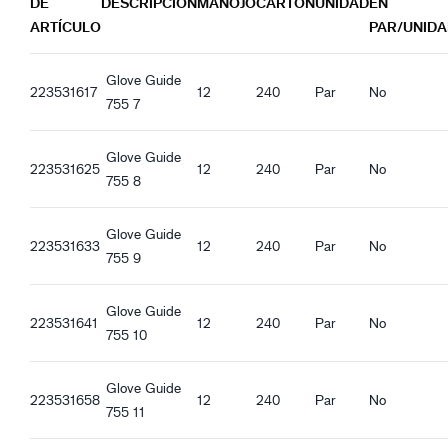
DE
DESCRIPCIÓN
MANOJO
CARTÓN
UNIDAD
EN
OekooTexConfidentInTextileo15HCN75544
Guide 755_es-ES_Productsheet.pdf
ARTÍCULO
PAR/UNID
Guide 755_it-IT_Productsheet.pdf
Características ergonómicas
Guide 755_fr-FR_Productsheet.pdf
Corte estándar
Glove Guide
Guide 755_pl-PL_Productsheet.pdf
223531617
12
240
Par
No
Transpirable
755 7
Guide 755_ro-RO_Productsheet.pdf
Cuello de punto
Guide 755_hu-HU_Productsheet.pdf
Buen agarre en seco
Glove Guide
Guide 755_et-EE_Productsheet.pdf
223531625
12
240
Par
No
755 8
Glove Guide
223531633
12
240
Par
No
755 9
Glove Guide
223531641
12
240
Par
No
755 10
Glove Guide
223531658
12
240
Par
No
755 11