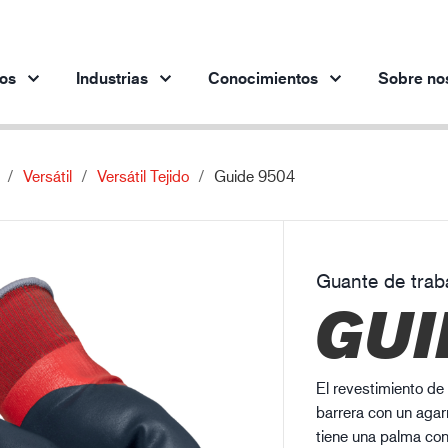
os
Industrias
Conocimientos
Sobre no
Versátil
Versátil Tejido
Guide 9504
Productos por industria
Innovación
Per
Industria automotriz
Nuestros productos innovadores
Industria siderúrgica
Guante de trab
Industria siderúrgica
In
GUI
Industria de la ingeniería
Industria petrolera y gasística
Edificación y construcción
El revestimiento d
Logística
barrera con un agar
tiene una palma co