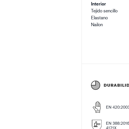
Interior
Tejido sencillo
Elastano
Nailon
DURABILI
EN 420:2003
EN 388:201
4121X