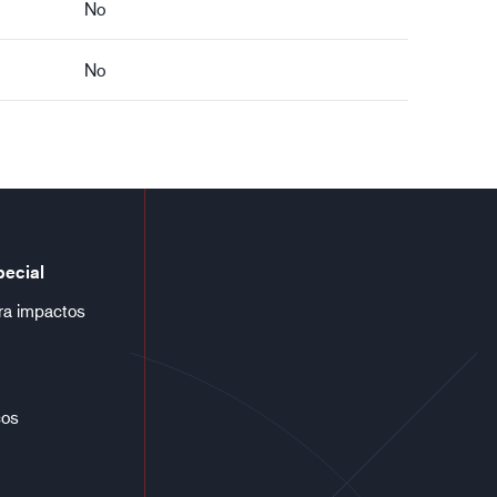
No
No
pecial
ra impactos
cos