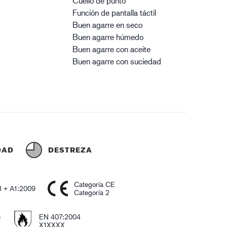
Cuello de punto
Función de pantalla táctil
Buen agarre en seco
Buen agarre húmedo
Buen agarre con aceite
Buen agarre con suciedad
DAD
DESTREZA
Categoría CE
 + A1:2009
Categoría 2
6
EN 407:2004
X1XXXX