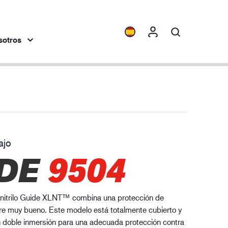
sotros
spectivas
Collecciones
ENVI™
HXFIBR™
ajo
dustria de la ingeniería
DE
9504
O.T.™
SPARX™
VIBRO™
e nitrilo Guide XLNT™ combina una protección de
XLNT™
re muy bueno. Este modelo está totalmente cubierto y
n doble inmersión para una adecuada protección contra