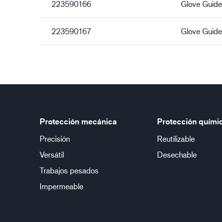
223590166
Glove Guid
223590167
Glove Guide
Protección mecánica
Protección quími
Precisión
Reutilizable
Versátil
Desechable
Trabajos pesados
Impermeable