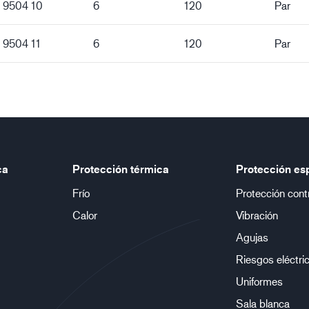
e 9504 10
6
120
Par
 9504 11
6
120
Par
ca
Protección térmica
Protección es
Frío
Protección cont
Calor
Vibración
Agujas
Riesgos eléctri
Uniformes
Sala blanca