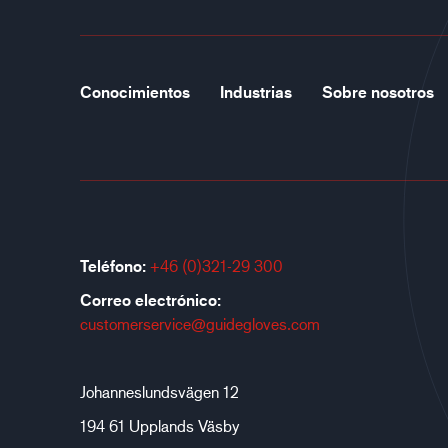
Conocimientos
Industrias
Sobre nosotros
Teléfono:
+46 (0)321-29 300
Correo electrónico:
customerservice@guidegloves.com
Johanneslundsvägen 12
194 61 Upplands Väsby