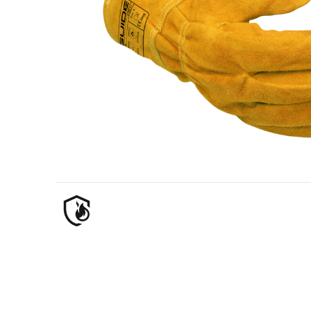
Industria petrolera y gasística