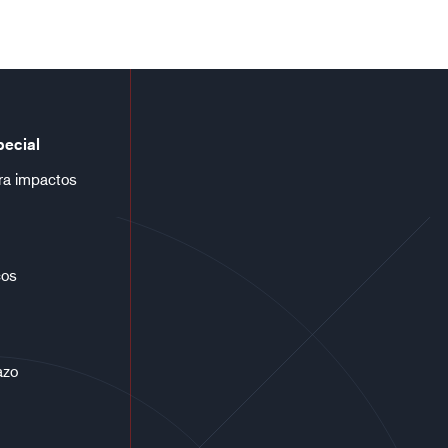
pecial
ra impactos
cos
azo