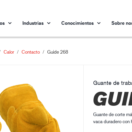
os
Industrias
Conocimientos
Sobre no
Calor
Contacto
Guide 268
Productos por industria
Innovación
Per
Industria automotriz
Nuestros productos innovadores
Industria siderúrgica
Guante de trab
Industria siderúrgica
In
GUI
Industria de la ingeniería
Industria petrolera y gasística
Edificación y construcción
Guante de corte más
Logística
vaca duradero con h