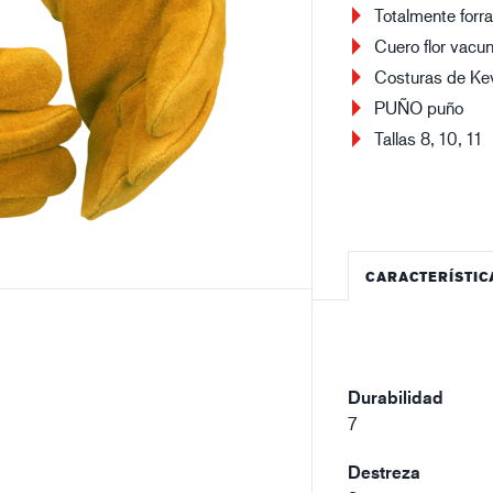
Totalmente forr
Edificación y construcción
Lo
Cuero flor vacu
Costuras de Kev
PUÑO puño
Tallas 8, 10, 11
CARACTERÍSTIC
Durabilidad
7
Destreza