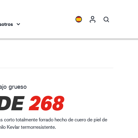
sotros
spectivas
Collecciones
ENVI™
HXFIBR™
ajo grueso
dustria de la ingeniería
DE
268
O.T.™
SPARX™
VIBRO™
 corto totalmente forrado hecho de cuero de piel de
XLNT™
ilo Kevlar termorresistente.