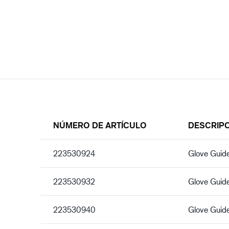
NÚMERO DE ARTÍCULO
DESCRIP
223530924
Glove Guid
223530932
Glove Guid
223530940
Glove Guid