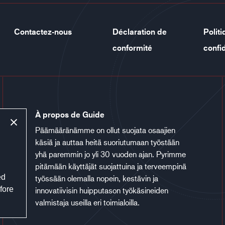
Contactez-nous
Déclaration de
Polit
conformité
confid
À propos de Guide
Päämääränämme on ollut suojata osaajien
käsiä ja auttaa heitä suoriutumaan työstään
yhä paremmin jo yli 30 vuoden ajan. Pyrimme
pitämään käyttäjät suojattuina ja terveempinä
ed
työssään olemalla nopein, kestävin ja
fore
innovatiivisin huipputason työkäsineiden
valmistaja useilla eri toimialoilla.