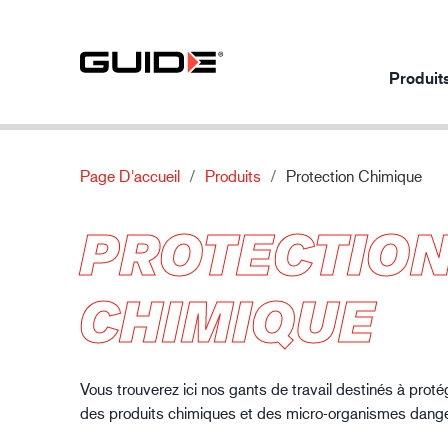
Produit
Page D'accueil
Produits
Protection Chimique
Produits par utilisation
Nos produits
À propos
Innovation
PROTECTIO
Protection mécanique
Les normes
À propos de Guide
Nos produits
Protection chimique
Caractéristiques
Contactez-nous
Secteur automobile
CHIMIQUE
Protection thermique
Matériau
Protection spéciale
Vous trouverez ici nos gants de travail destinés à proté
des produits chimiques et des micro-organismes dang