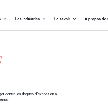
s
Les industries
Le savoir
À propos de 
Produits par industrie
Aperçus
N
 innovants
Secteur automobile
Protection contre les produits chimiqu
Industrie sidérurgique
Les décharges electrostatiques
Industrie sidérurgique
In
Industrie mécanique
Les décharges electrostatiques (1)
Industrie pétrolière et gazière
Bâtiment et construction
ger contre les risques d’exposition à
Logistique
ereux.