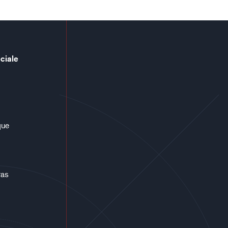
ciale
que
ras