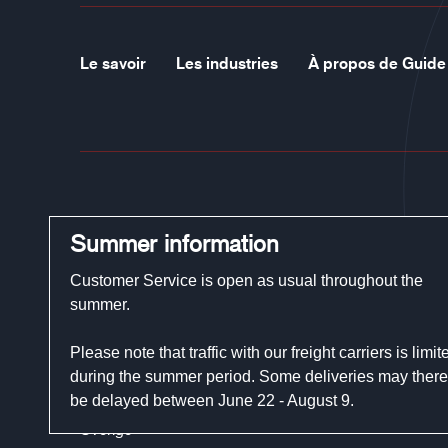
Le savoir
Les industries
À propos de Guide
Guide Gloves
Summer information
Téléphone:
+33 1 83 79 08 70
Customer Service is open as usual throughout the
E-mail:
customerservice@guidegloves.com
summer.
Please note that traffic with our freight carriers is limit
Johanneslundsvägen 12
during the summer period. Some deliveries may there
194 61 Upplands Väsby
be delayed between June 22 - August 9.
Sverige