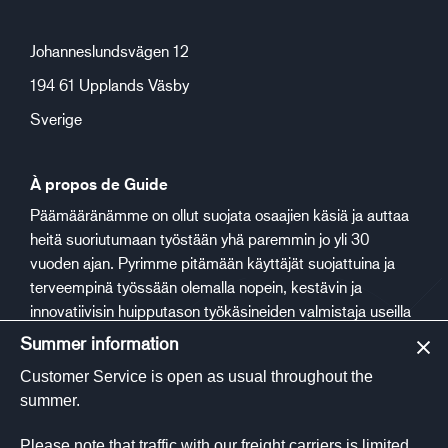
Johanneslundsvägen 12
194 61 Upplands Väsby
Sverige
À propos de Guide
Päämääränämme on ollut suojata osaajien käsiä ja auttaa
heitä suoriutumaan työstään yhä paremmin jo yli 30
vuoden ajan. Pyrimme pitämään käyttäjät suojattuina ja
terveempinä työssään olemalla nopein, kestävin ja
innovatiivisin huipputason työkäsineiden valmistaja useilla
eri toimialoilla.
Summer information
Customer Service is open as usual throughout the
Des médias sociaux
summer.
Please note that traffic with our freight carriers is limited