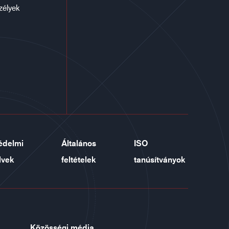
zélyek
édelmi
Általános
ISO
lvek
feltételek
tanúsítványok
Közösségi média