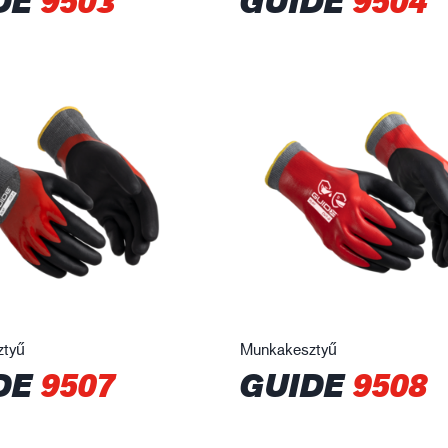
DE
9503
GUIDE
9504
ztyű
Munkakesztyű
DE
9507
GUIDE
9508