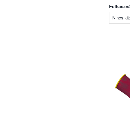
Olaj- és gázipar
Felhasznál
Nincs kij