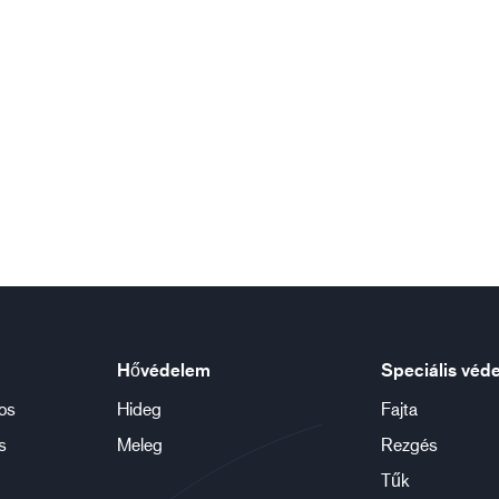
Hővédelem
Speciális véd
os
Hideg
Fajta
s
Meleg
Rezgés
Tűk