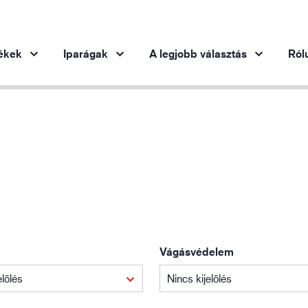
ékek
Iparágak
A legjobb választás
Ról
Termékek iparáganként
Innováció
Ins
Autóipar
Innovatív termékeink
Acélipar
Acélipar
Gé
Gépipar
Olaj- és gázipar
Vágásvédelem
Építőipar
Logisztika
elölés
Nincs kijelölés