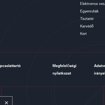
Elektromos ves
Egyenruhák
Tisztatér
Karvédő
Kert
pcsolattartó
Megfelelőségi
Adatv
nyilatkozat
iránye