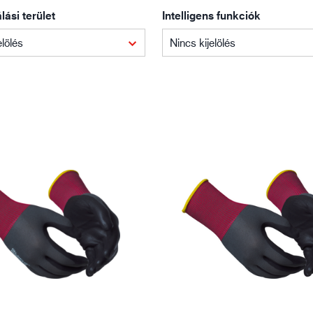
Építőipar
Lo
ási terület
Intelligens funkciók
elölés
Nincs kijelölés