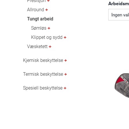
Presisjon
Arbeidsmi
Olje- og gassindustri
Allround
Ingen val
Tungt arbeid
Sømløs
Klippet og sydd
Væsketett
Kjemisk beskyttelse
Termisk beskyttelse
Spesiell beskyttelse