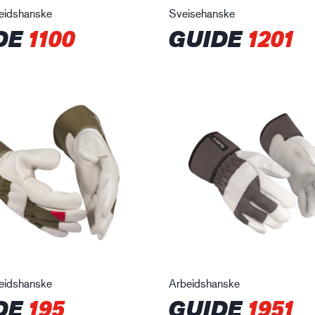
beidshanske
Sveisehanske
DE
1100
GUIDE
1201
beidshanske
Arbeidshanske
DE
195
GUIDE
1951