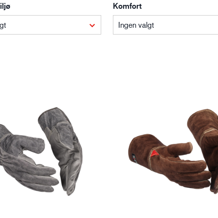
ljø
Komfort
Bygg og anlegg
Lo
gt
Ingen valgt