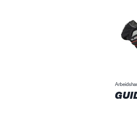
Arbeidsha
GUI