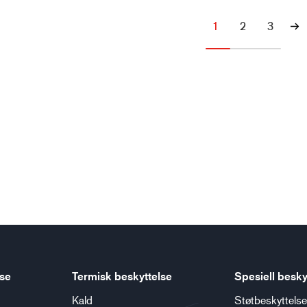
1
2
3
lse
Termisk beskyttelse
Spesiell besky
Kald
Støtbeskyttelse