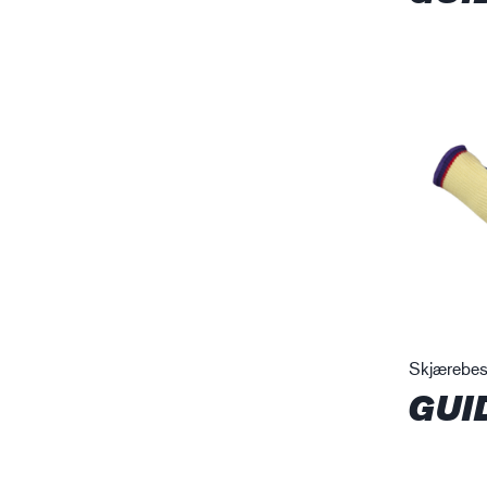
Skjærebes
GUI