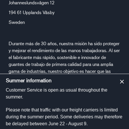
Johanneslundsvägen 12
194 61 Upplands Väsby
Sweden
Durante más de 30 años, nuestra misión ha sido proteger
y mejorar el rendimiento de las manos trabajadoras. Al ser
el fabricante más rápido, sostenible e innovador de
guantes de trabajo de primera calidad para una amplia
gama de industrias, nuestro objetivo es hacer que las
personas estén más seguras y saludables en el trabajo.
Summer information
Customer Service is open as usual throughout the
Medios de comunicación social
summer.
Please note that traffic with our freight carriers is limited
during the summer period. Some deliveries may therefore
be delayed between June 22 - August 9.