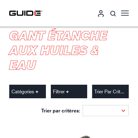
GANT ÉTANCHE
AUX HUILES &
EAU
Catégories
Filtrer
Trier Par Critères
Trier par critères: