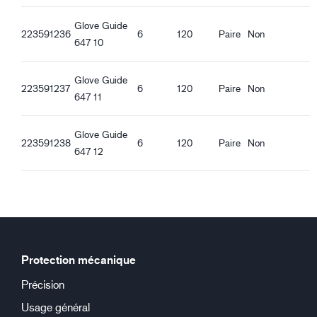
Adhérence optimale surfaces humides
Adhérence optimale surfaces huileuses
Glove Guide
223591236
6
120
Paire
Non
647 10
Glove Guide
223591237
6
120
Paire
Non
647 11
Glove Guide
223591238
6
120
Paire
Non
647 12
Protection mécanique
Précision
Usage général