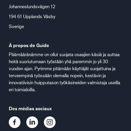
Johanneslundsvägen 12
194 61 Upplands Väsby
Sverige
À propos de Guide
Päämääränämme on ollut suojata osaajien käsiä ja auttaa
heitä suoriutumaan työstään yhä paremmin jo yli 30
vuoden ajan. Pyrimme pitämään käyttäjät suojattuina ja
terveempinä työssään olemalla nopein, kestävin ja
innovatiivisin huipputason työkäsineiden valmistaja useilla
eri toimialoilla.
Des médias sociaux