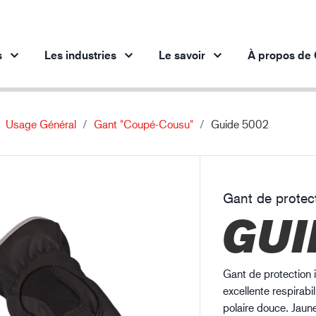
s
Les industries
Le savoir
À propos de 
Usage Général
Gant "coupé-Cousu"
Guide 5002
Produits par industrie
Aperçus
 innovants
Secteur automobile
Protection contre les produits chimiqu
Industrie sidérurgique
Les décharges electrostatiques
Gant de protec
Industrie sidérurgique
In
GUI
Industrie mécanique
Les décharges electrostatiques (1)
Industrie pétrolière et gazière
Bâtiment et construction
Gant de protection 
Logistique
excellente respirabi
polaire douce. Jaune 