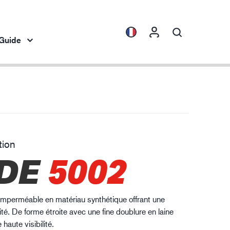
Guide
Collections
Connaissance de l'industrie
es
ENVI™
Automobile
HXFIBR™
tion
dustrie mécanique
DE
5002
O.T.™
SPARX™
VIBRO™
imperméable en matériau synthétique offrant une
XLNT™
lité. De forme étroite avec une fine doublure en laine
XTRM™
haute visibilité.