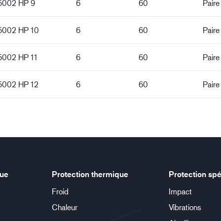
 5002 HP 9
6
60
Paire
 5002 HP 10
6
60
Paire
5002 HP 11
6
60
Paire
 5002 HP 12
6
60
Paire
que
Protection thermique
Protection spé
Froid
Impact
Chaleur
Vibrations