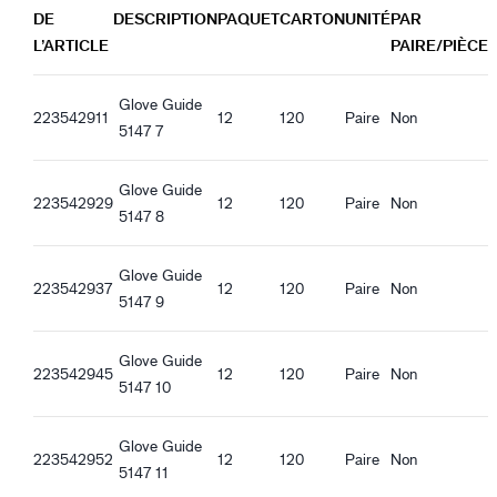
Guide 5147_fi-FI_Productsheet.pdf
DE
DESCRIPTION
PAQUET
CARTON
UNITÉ
PAR
Caractéristiques de qualité
Guide 5147_nl-NL_Productsheet.pdf
L’ARTICLE
PAIRE/PIÈCE
Conforme avec la réglementation REACH
Guide 5147_de-DE_Productsheet.pdf
Guide 5147_es-ES_Productsheet.pdf
Glove Guide
Caractéristiques ergonomiques
223542911
12
120
Paire
Non
Guide 5147_it-IT_Productsheet.pdf
5147 7
Ajustement régulier
Guide 5147_fr-FR_Productsheet.pdf
Pré-formé
Guide 5147_pl-PL_Productsheet.pdf
Glove Guide
Manchette ouverte
Guide 5147_ro-RO_Productsheet.pdf
223542929
12
120
Paire
Non
5147 8
Adhérence optimale surfaces sèches
Guide 5147_hu-HU_Productsheet.pdf
Guide 5147_et-EE_Productsheet.pdf
Glove Guide
223542937
12
120
Paire
Non
5147 9
Glove Guide
223542945
12
120
Paire
Non
5147 10
Glove Guide
223542952
12
120
Paire
Non
5147 11