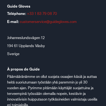
Guide Gloves
Téléphone:
+33 1 83 79 08 70
E-mail:
customerservice@guidegloves.com
Johanneslundsvägen 12
194 61 Upplands Väsby
Sverige
À propos de Guide
Päämääränämme on ollut suojata osaajien käsiä ja auttaa
heitä suoriutumaan työstään yhä paremmin jo yli 30
vuoden ajan. Pyrimme pitämään käyttäjät suojattuina ja
terveempinä työssään olemalla nopein, kestävin ja
innovatiivisin huipputason työkäsineiden valmistaja useilla
eri toimialoilla.