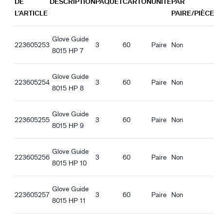
DE
DESCRIPTION
PAQUET
CARTON
UNITÉ
PAR
Renforcement au niveau de la paume
Guide 8015_nl-NL_Productsheet.pdf
L’ARTICLE
PAIRE/PIÈCE
Guide 8015_de-DE_Productsheet.pdf
Co-marquage
Guide 8015_es-ES_Productsheet.pdf
Glove Guide
Poron
223605253
3
60
Paire
Non
Guide 8015_it-IT_Productsheet.pdf
8015 HP 7
Guide 8015_fr-FR_Productsheet.pdf
Caractéristiques de qualité
Guide 8015_pl-PL_Productsheet.pdf
Glove Guide
Conforme avec la réglementation REACH
Guide 8015_ro-RO_Productsheet.pdf
223605254
3
60
Paire
Non
8015 HP 8
Guide 8015_hu-HU_Productsheet.pdf
Caractéristiques ergonomiques
Guide 8015_et-EE_Productsheet.pdf
Ajustement près de la main
Glove Guide
223605255
3
60
Paire
Non
Pré-formé
8015 HP 9
Serrage Velcro
Adhérence optimale surfaces sèches
Glove Guide
223605256
3
60
Paire
Non
8015 HP 10
Glove Guide
223605257
3
60
Paire
Non
8015 HP 11