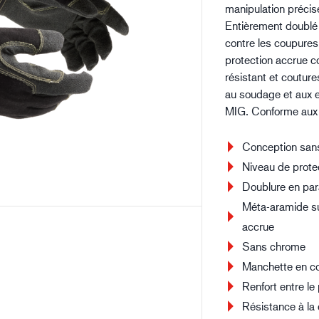
manipulation précise
Bâtiment et construction
Lo
Entièrement doublé
contre les coupures
protection accrue co
résistant et couture
au soudage et aux 
MIG. Conforme aux
Conception sans
Niveau de prote
Doublure en pa
Méta-aramide su
accrue
Sans chrome
Manchette en co
Renfort entre le
Résistance à la