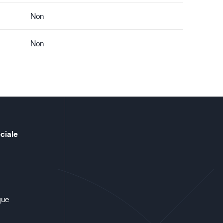
Non
Non
ciale
que