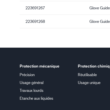
223691267
Glove Guide
223691268
Glove Guide
Protection mécanique
Protection chimi
Précision
Réutilisable
Usage général
Usage unique
Travaux lourds
Etanche aux liquides