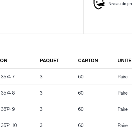
Niveau de pr
ION
PAQUET
CARTON
UNITÉ
 3574 7
3
60
Paire
 3574 8
3
60
Paire
 3574 9
3
60
Paire
 3574 10
3
60
Paire