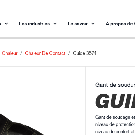
s
Les industries
Le savoir
À propos de 
Chaleur
Chaleur De Contact
Guide 3574
Produits par industrie
Aperçus
 innovants
Secteur automobile
Protection contre les produits chimiqu
Industrie sidérurgique
Les décharges electrostatiques
Gant de soudur
Industrie sidérurgique
In
GUI
Industrie mécanique
Les décharges electrostatiques (1)
Industrie pétrolière et gazière
Bâtiment et construction
Gant de soudage et
Logistique
niveau de protectio
niveau de confort et