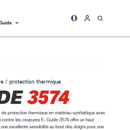
Guide
Collections
Connaissance de l'industrie
es
ENVI™
Automobile
HXFIBR™
e / protection thermique
dustrie mécanique
DE
3574
O.T.™
SPARX™
VIBRO™
 de protection thermique en matériau synthétique avec
XLNT™
n contre les coupures E. Guide 3574 offre un haut
XTRM™
 une excellente sensibilité au bout des doigts pour une