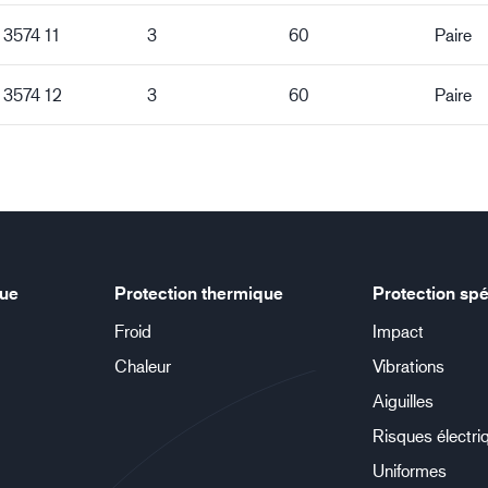
 3574 11
3
60
Paire
 3574 12
3
60
Paire
que
Protection thermique
Protection spé
Froid
Impact
Chaleur
Vibrations
Aiguilles
Risques électri
Uniformes