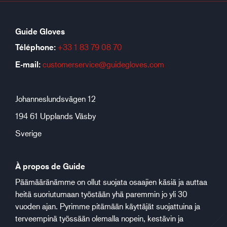
Guide Gloves
Téléphone:
+33 1 83 79 08 70
E-mail:
customerservice@guidegloves.com
Johanneslundsvägen 12
194 61 Upplands Väsby
Sverige
À propos de Guide
Päämääränämme on ollut suojata osaajien käsiä ja auttaa
heitä suoriutumaan työstään yhä paremmin jo yli 30
vuoden ajan. Pyrimme pitämään käyttäjät suojattuina ja
terveempinä työssään olemalla nopein, kestävin ja