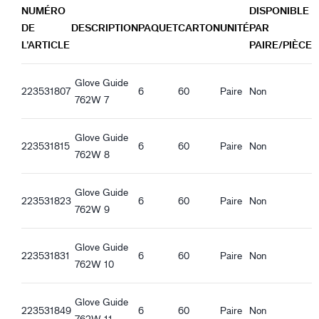
Guide 762W_nl-NL_Productsheet.pdf
NUMÉRO
DISPONIBLE
Conforme avec la réglementation REACH
Guide 762W_de-DE_Productsheet.pdf
DE
DESCRIPTION
PAQUET
CARTON
UNITÉ
PAR
Guide 762W_es-ES_Productsheet.pdf
L’ARTICLE
PAIRE/PIÈCE
Caractéristiques ergonomiques
Guide 762W_it-IT_Productsheet.pdf
Ajustement régulier
Guide 762W_fr-FR_Productsheet.pdf
Manchette ouverte
Glove Guide
Guide 762W_pl-PL_Productsheet.pdf
223531807
6
60
Paire
Non
Elastique au poignet
762W 7
Guide 762W_ro-RO_Productsheet.pdf
Adhérence optimale surfaces sèches
Guide 762W_hu-HU_Productsheet.pdf
Glove Guide
Guide 762W_et-EE_Productsheet.pdf
223531815
6
60
Paire
Non
762W 8
Glove Guide
223531823
6
60
Paire
Non
762W 9
Glove Guide
223531831
6
60
Paire
Non
762W 10
Glove Guide
223531849
6
60
Paire
Non
762W 11