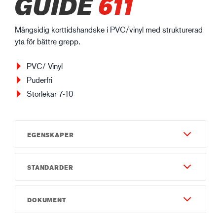
GUIDE
611
Mångsidig korttidshandske i PVC/vinyl med strukturerad
yta för bättre grepp.
PVC/ Vinyl
Puderfri
Storlekar 7-10
EGENSKAPER
STANDARDER
Slitstyrka
1
EN 420:2003
DOKUMENT
Fingerfärdighet
8