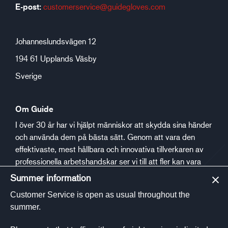
E-post:
customerservice@guidegloves.com
Johanneslundsvägen 12
194 61 Upplands Väsby
Sverige
Om Guide
I över 30 år har vi hjälpt människor att skydda sina händer
och använda dem på bästa sätt. Genom att vara den
effektivaste, mest hållbara och innovativa tillverkaren av
professionella arbetshandskar ser vi till att fler kan vara
säkra och trygga på jobbet.
Summer information
Customer Service is open as usual throughout the
Social media
summer.