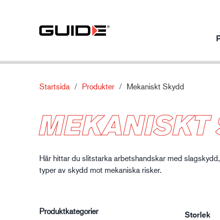
Startsida
Produkter
Mekaniskt Skydd
Produkter per användningsområde
Våra produkter
Om
Innovation
MEKANISKT
Mekaniskt skydd
Standarder
Om Guide
Våra innovat
Kemiskt skydd
Egenskaper
Nyheter
Fordonsindustri
Termiskt skydd
Material
Kontakta oss
Här hittar du slitstarka arbetshandskar med slagskydd
Specialskydd
typer av skydd mot mekaniska risker.
Produktkategorier
Storlek