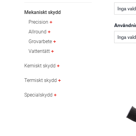
Inga val
Mekaniskt skydd
Olje- och gasindustri
Precision
Användni
Allround
Inga val
Grovarbete
Vattentätt
Kemiskt skydd
Termiskt skydd
Specialskydd