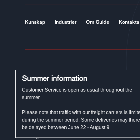
Kunskap
Industrier
Om Guide
Kontakta
Guide Gloves
Summer information
Telefon:
+46 (0)321-29 300
Customer Service is open as usual throughout the
E-post:
customerservice@guidegloves.com
summer.
Please note that traffic with our freight carriers is limit
Johanneslundsvägen 12
during the summer period. Some deliveries may there
194 61 Upplands Väsby
be delayed between June 22 - August 9.
Sverige