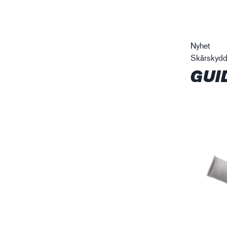
Nyhet
Skärskyd
GUI