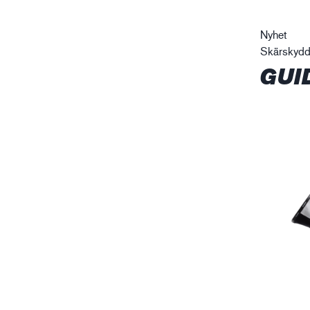
Nyhet
Skärskyd
GUI