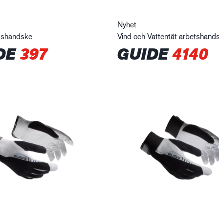
Nyhet
dshandske
Vind och Vattentät arbetshand
DE
397
GUIDE
4140