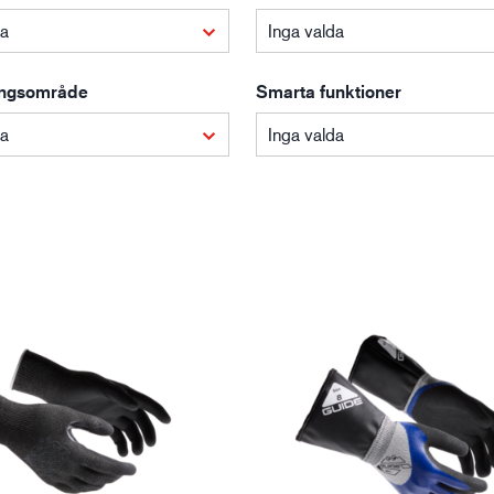
da
Inga valda
Bygg- och anläggning
Lo
ngsområde
Smarta funktioner
da
Inga valda