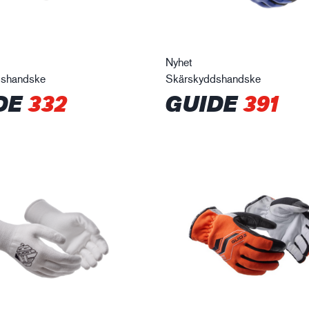
Nyhet
dshandske
Skärskyddshandske
DE
332
GUIDE
391