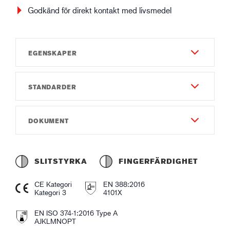
Godkänd för direkt kontakt med livsmedel
EGENSKAPER
STANDARDER
Slitstyrka
4
EN 388:2016
DOKUMENT
Fingerfärdighet
4101X
4
Instruktionsmanual
EN ISO 374-1:2016 Type A
Total längd (cm)
Instruction of use GUIDE 4038.pdf
AJKLMNOPT
SLITSTYRKA
FINGERFÄRDIGHET
33
Försäkran om överensstämmelse
EN ISO 374-5:2016
CE Kategori
EN 388:2016
Tjocklek (mm)
Declaration of Conformity GUIDE 4038.pdf
Kategori 3
4101X
VIRUS
0,38
EN ISO 374-1:2016 Type A
Produktblad
AJKLMNOPT
Material & Konstruktion - Utsida
Guide 4038_en-GB_Productsheet.pdf