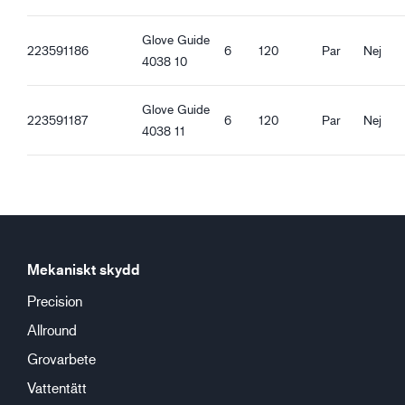
Standard passform
Vattentät
Glove Guide
223591186
6
120
Par
Nej
Oljetät
4038 10
Rak krage
Bra torrgrepp
Glove Guide
Bra våtgrepp
223591187
6
120
Par
Nej
4038 11
Bra oljegrepp
Bra smutsgrepp
Mekaniskt skydd
Precision
Allround
Grovarbete
Vattentätt