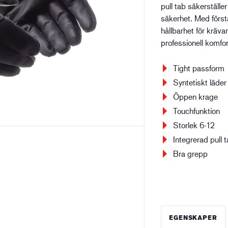
pull tab säkerställe
säkerhet. Med förs
Bygg- och anläggning
Lo
hållbarhet för kräva
professionell komfo
Tight passform
Syntetiskt läder
Öppen krage
Touchfunktion
Storlek 6-12
Integrerad pull 
Bra grepp
EGENSKAPER