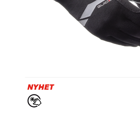
Olje- och gasindustri
NYHET