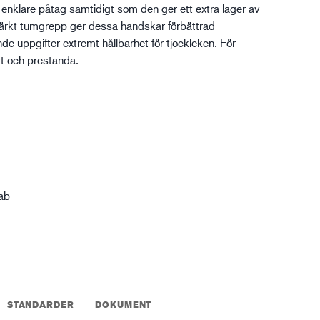
r enklare påtag samtidigt som den ger ett extra lager av
XTRM™
tärkt tumgrepp ger dessa handskar förbättrad
gistik
nde uppgifter extremt hållbarhet för tjockleken. För
rt och prestanda.
tab
STANDARDER
DOKUMENT