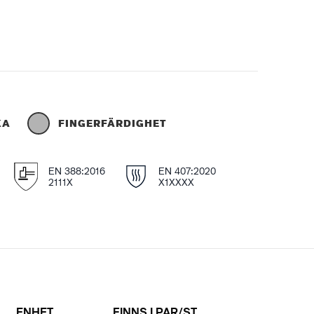
KA
FINGERFÄRDIGHET
EN 388:2016
EN 407:2020
2111X
X1XXXX
ENHET
FINNS I PAR/ST