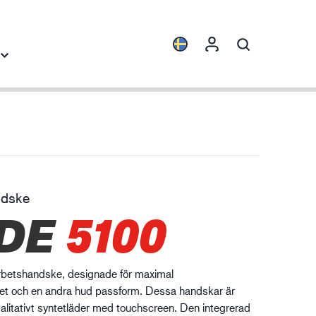
Produktfamiljer
Industrikunskap
ENVI™
Byggindustrin
HXFIBR™
Fordonsindustrin
ndske
rkstads- och
DE
5100
O.T.™
Logistik
llverkningsindustri
SPARX™
VIBRO™
arbetshandske, designade för maximal
WELD & HEAT™
het och en andra hud passform. Dessa handskar är
XLNT™
valitativt syntetläder med touchscreen. Den integrerad