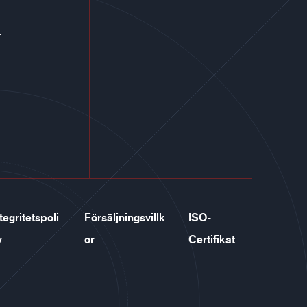
r
tegritetspoli
Försäljningsvillk
ISO-
y
or
Certifikat