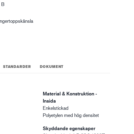
 B
XTRM™
gistik
ingertoppskänsla
STANDARDER
DOKUMENT
Material & Konstruktion -
Insida
Enkelstickad
Polyetylen med hög densitet
Skyddande egenskaper