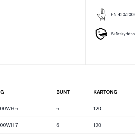
EN 420:200
Skärskyddsni
NG
BUNT
KARTONG
 300WH 6
6
120
 300WH 7
6
120