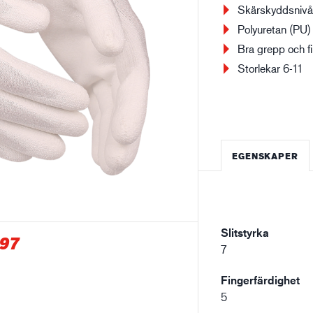
Skärskyddsnivå
Polyuretan (PU)
Bygg- och anläggning
Lo
Bra grepp och f
Storlekar 6-11
EGENSKAPER
Slitstyrka
97
7
Fingerfärdighet
5