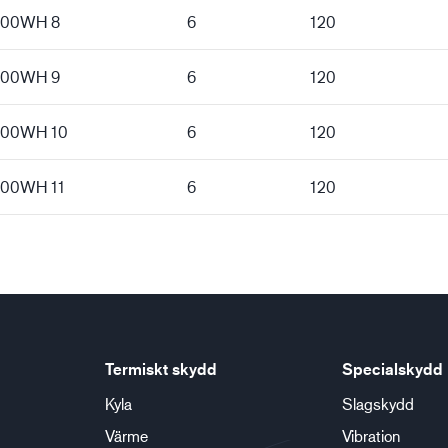
 300WH 8
6
120
 300WH 9
6
120
 300WH 10
6
120
 300WH 11
6
120
Termiskt skydd
Specialskydd
Kyla
Slagskydd
Värme
Vibration