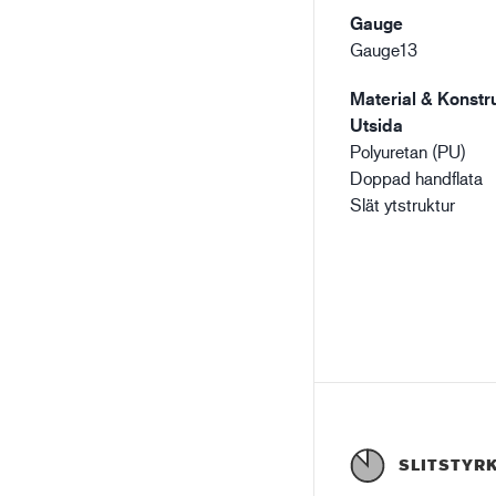
Gauge
Gauge13
Material & Konstru
Utsida
Polyuretan (PU)
Doppad handflata
Slät ytstruktur
SLITSTYR