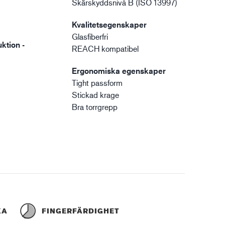
Skärskyddsnivå B (ISO 13997)
Kvalitetsegenskaper
Glasfiberfri
ktion -
REACH kompatibel
Ergonomiska egenskaper
Tight passform
Stickad krage
Bra torrgrepp
KA
FINGERFÄRDIGHET