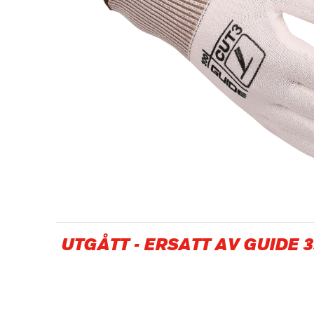
Olje- och gasindustri
UTGÅTT
-
ERSATT AV GUIDE 3