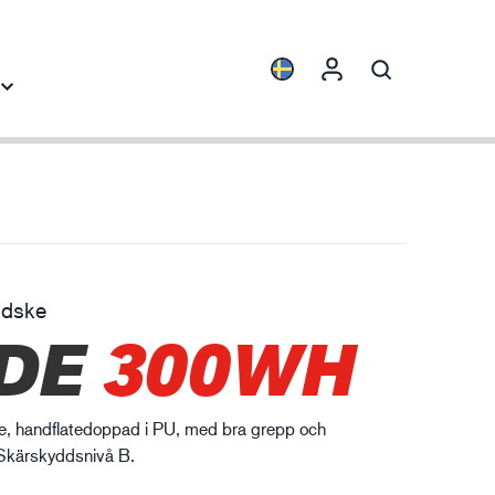
Produktfamiljer
Industrikunskap
ENVI™
Byggindustrin
HXFIBR™
Fordonsindustrin
ndske
rkstads- och
DE
300WH
O.T.™
Logistik
llverkningsindustri
SPARX™
VIBRO™
, handflatedoppad i PU, med bra grepp och
WELD & HEAT™
 Skärskyddsnivå B.
XLNT™