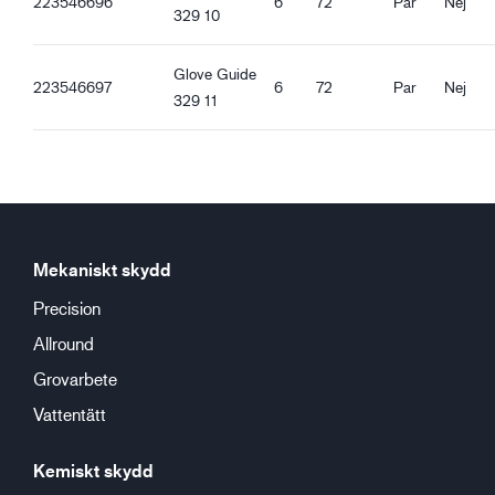
223546696
6
72
Par
Nej
329 10
Bra oljegrepp
Glove Guide
223546697
6
72
Par
Nej
329 11
Mekaniskt skydd
Precision
Allround
Grovarbete
Vattentätt
Kemiskt skydd