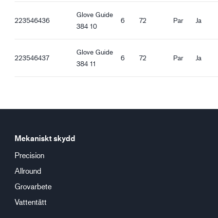
Stickad krage
Glove Guide
Bra torrgrepp
223546436
6
72
Par
Ja
384 10
Bra oljegrepp
Glove Guide
223546437
6
72
Par
Ja
384 11
Mekaniskt skydd
Precision
Allround
Grovarbete
Vattentätt