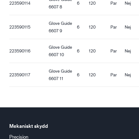
223590114
6
120
Par
Nej
Livsmedelsgodkänd - Alla sorters livsmedel
6607 8
Antistatisk
ESD
Glove Guide
223590115
6
120
Par
Nej
6607 9
Ergonomiska egenskaper
Tight passform
Glove Guide
Oljetät handflata
223590116
6
120
Par
Nej
6607 10
Stickad krage
Pekskärmsfunktion
Bra torrgrepp
Glove Guide
223590117
6
120
Par
Nej
Bra våtgrepp
6607 11
Bra oljegrepp
Mekaniskt skydd
Precision