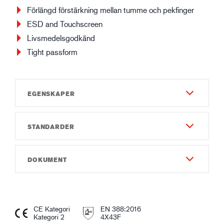
Förlängd förstärkning mellan tumme och pekfinger
ESD and Touchscreen
Livsmedelsgodkänd
Tight passform
EGENSKAPER
STANDARDER
Gauge
Gauge13
EN 388:2016
DOKUMENT
Material & Konstruktion - Utsida
4X43F
Nitril
Instruktionsmanual
IEC 61340-5-1
Doppad handflata
Instruction of use GUIDE 6607.pdf
R:2.1x10⁸-8.6x10⁸Ω
3/4 Doppad
CE Kategori
EN 388:2016
Finkornig ytstruktur
Kategori 2
4X43F
Försäkran om överensstämmelse
EN 16350
Dubbeldoppad