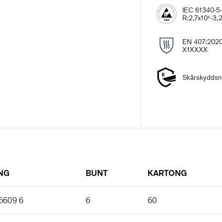
IEC 61340-5-
R:2,7x10⁶-3,
EN 407:202
X1XXXX
Skärskyddsni
NG
BUNT
KARTONG
 6609 6
6
60