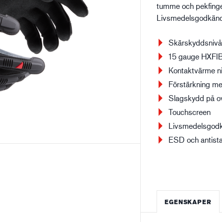
tumme och pekfinge
Livsmedelsgodkänd
Bygg- och anläggning
Lo
Skärskyddsnivå
15 gauge HXFI
Kontaktvärme ni
Förstärkning me
Slagskydd på 
Touchscreen
Livsmedelsgod
ESD och antist
EGENSKAPER