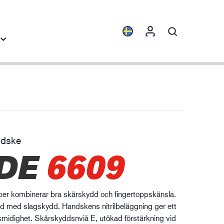
Produktfamiljer
Industrikunskap
ENVI™
Byggindustrin
HXFIBR™
Fordonsindustrin
ndske
rkstads- och
DE
6609
O.T.™
Logistik
llverkningsindustri
SPARX™
VIBRO™
r kombinerar bra skärskydd och fingertoppskänsla.
WELD & HEAT™
d med slagskydd. Handskens nitrilbeläggning ger ett
XLNT™
midighet. Skärskyddsnviå E, utökad förstärkning vid