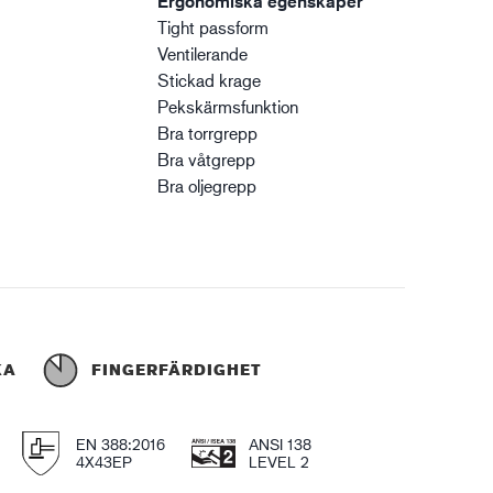
Ergonomiska egenskaper
Tight passform
Ventilerande
Stickad krage
Pekskärmsfunktion
Bra torrgrepp
Bra våtgrepp
Bra oljegrepp
KA
FINGERFÄRDIGHET
EN 388:2016
ANSI 138
4X43EP
LEVEL 2