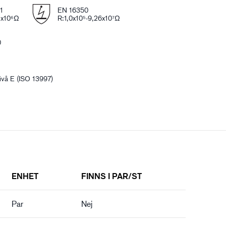
1
EN 16350
2x10⁶Ω
R:1,0x10⁵-9,26x10⁷Ω
0
vå E (ISO 13997)
ENHET
FINNS I PAR/ST
Par
Nej