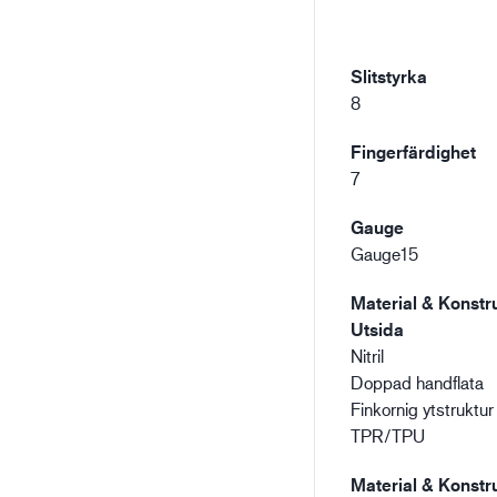
Slitstyrka
8
Fingerfärdighet
7
Gauge
Gauge15
Material & Konstru
Utsida
Nitril
Doppad handflata
Finkornig ytstruktur
TPR/TPU
Material & Konstru