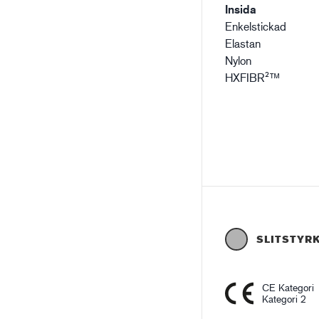
Insida
Enkelstickad
Elastan
Nylon
HXFIBR²™
SLITSTYR
CE Kategori
Kategori 2