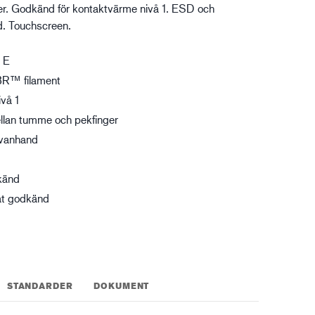
r. Godkänd för kontaktvärme nivå 1. ESD och
XTRM™
. Touchscreen.
gistik
 E
BR™ filament
vå 1
llan tumme och pekfinger
ovanhand
känd
at godkänd
STANDARDER
DOKUMENT